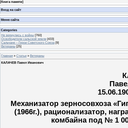
[
Книга памяти
]
Вход на сайт
Меню сайта
Categories
Не вернулись с войны
[760]
Освободители сальской земли
[433]
Сальчане – Герои Советского Союза
[9]
Ветераны
[25]
Главная
»
Статьи
»
Ветераны
КАЛАЧЕВ Павел Иванович
К
Паве
15.06.19
Механизатор зерносовхоза «Гиг
(1966г.), рационализатор, на
комбайна под № 1 00