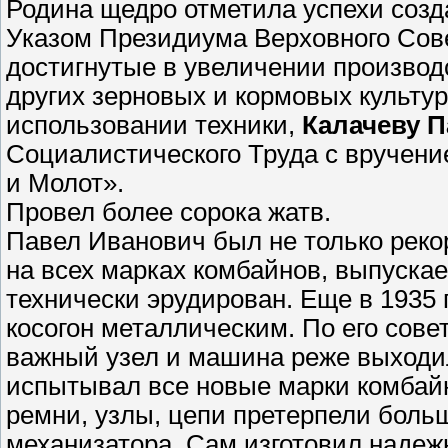
Родина щедро отметила успехи созд
Указом Президиума Верховного Сове
достигнутые в увеличении производс
других зерновых и кормовых культу
использовании техники,
Калачеву 
Социалистического Труда с вручени
и Молот».
Провел более сорока жатв.
Павел Иванович был не только рекор
на всех марках комбайнов, выпуск
технически эрудирован. Еще в 1935
косогон металлическим. По его сове
важный узел и машина реже выходил
испытывал все новые марки комбайн
ремни, узлы, цепи претерпели боль
механизатора. Сам изготовил надеж